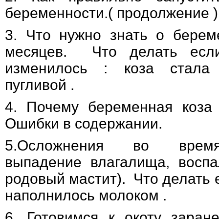
беременности.
( продолжение )
3.
Что нужно знать о берем
месяцев.
Что делать есл
изменилось : коза стала
пугливой .
4.
Почему беременная коза 
Ошибки в содержании.
5.
Осложнения во время
выпадение влагалища, восп
родовый мастит)
.
Что делать 
наполнилось молоком .
6.
Готовимся к окоту заране