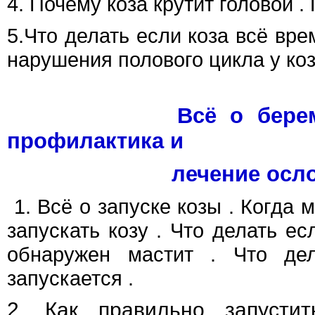
4
.
Почему коза крутит головой .
5
.Что делать если коза всё вре
нарушения полового цикла у ко
Всё о берем
профилактика и
лечение осложн
1. Всё о запуске козы . Когда 
запускать козу . Что делать ес
обнаружен мастит . Что де
запускается .
2.
Как правильно запусти