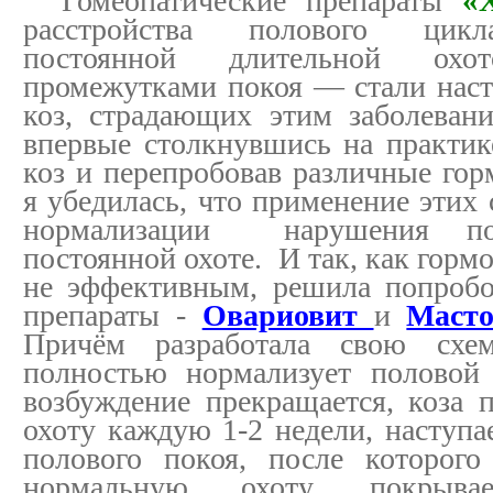
Гомеопатические препараты
«
расстройства полового цикл
постоянной длительной ох
промежутками покоя — стали нас
коз, страдающих этим заболеван
впервые столкнувшись на практик
коз и перепробовав различные гор
я убедилась, что применение этих 
нормализации нарушения по
постоянной охоте. И так, как горм
не эффективным, решила попробо
препараты -
Овариовит
и
Масто
Причём разработала свою схем
полностью нормализует половой 
возбуждение прекращается, коза п
охоту каждую 1-2 недели, наступа
полового покоя, после которого
нормальную охоту, покрыва