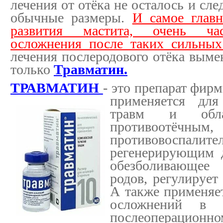
лечения от отёка не осталось и сл
обычные размеры.
И самое главн
развития мастита, очень час
осложнения после таких сильных
лечения послеродового отёка выме
только
Травматин.
ТРАВМАТИН
- это препарат фир
применяется дл
травм и обла
противоотёчным,
противовос
регенерирующим д
обезболивающее
родов, регулирует
А также применяе
осложнений в 
послеоперационно