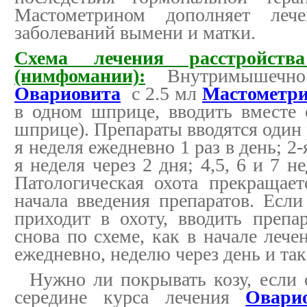
Мастометрином дополняет лече
заболеваний вымени и матки.
Схема лечения расстройств
(нимфомании):
Внутримышечно
Овариовита
с 2.5 мл
Мастометр
в одном шприце, вводить вместе 
шприце). Препараты вводятся один р
я неделя ежедневно 1 раз в день; 2-
я неделя через 2 дня; 4,5, 6 и 7 н
Патологическая охота прекращает
начала введения препаратов. Если
приходит в охоту, вводить препа
снова по схеме, как в начале лече
ежедневно, неделю через день и так
Нужно ли покрывать козу, если 
середине курса лечения
Овари