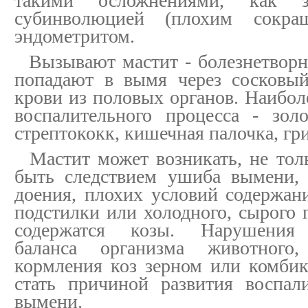
такими осложнениями, как за
субинволюцией (плохим сокра
эндометритом.
Вызывают мастит - болезнетворн
попадают в вымя через сосковый
крови из половых органов. Наибол
воспалительного процесса - зол
стрептококк, кишечная палочка, гр
Мастит может возникать, не толь
быть следствием ушиба вымени, 
доения, плохих условий содержани
подстилки или холодного, сырого 
содержатся козы. Нарушения 
баланса организма животного,
кормления коз зерном или комби
стать причиной развития воспал
вымени.