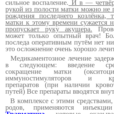
сильное воспаление.
И в — четвёр
рукой из полости матки можно не п
рождения последнего козлёнка, 
матки к этому времени сужается н
пропускает руку акушера.
Прово
может только опытный врач! Бол
последа оперативным путём нет ни
это осложнение очень хорошо лечит
Медикаментозное лечение задерж
в следующем: введение сре
сокращение матки (окситоцин
иммуностимуляторов и кров
препаратов (при наличии крово
путей) Все препараты вводятся вн
В комплексе с этими средствами, 
родов, применяются инъекц
Травматина
, которые оказыв