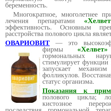
беременность.
Многократное, многолетнее при
лечения препаратами
«Хелвет
эффективность. Основным пре
расстройства полового цикла являе
ОВАРИОВИТ
— это высокоэф
фирмы
«Хелвет»
гормональных нару
стимулирует функции 
запускает механиз
фолликулов. Восстана
статус организма.
Показания к прим
полового цикла; ло
кистозное переро
последствия гормональной тера