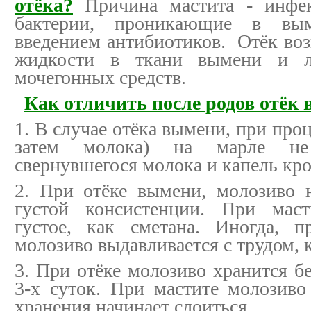
отёка?
Причина мастита - инфек
бактерии, проникающие в вым
введением антибиотиков. Отёк воз
жидкости в ткани вымени и л
мочегонных средств.
Как отличить после родов отёк
1. В случае отёка вымени, при про
затем молока) на марле не
свернувшегося молока и капель кр
2. При отёке вымени, молозиво 
густой консистенции. При маст
густое, как сметана. Иногда, п
молозиво выдавливается с трудом, к
3. При отёке молозиво хранится б
3-х суток. При мастите молозиво
хранения начинает слоиться.