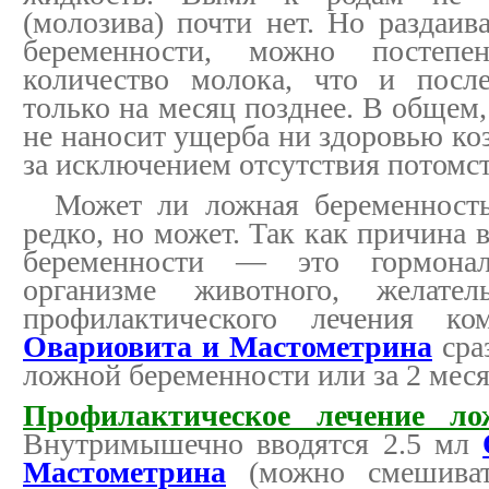
(молозива) почти нет. Но раздаив
беременности, можно постепе
количество молока, что и посл
только на месяц позднее. В общем
не наносит ущерба ни здоровью коз
за исключением отсутствия потомств
Может ли ложная беременность 
редко, но может. Так как причина
беременности — это гормона
организме животного, желате
профилактического лечения ком
Овариовита и Мастометрина
сра
ложной беременности или за 2 меся
Профилактическое лечение ло
Внутримышечно вводятся 2.5 мл
Мастометрина
(можно смешиват