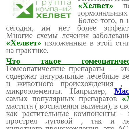
«Хелвет»
пок
гормональных
Более того, в 
сегодня, им нет более эффекти
Многие схемы лечения заболеван
«Хелвет»
изложенные в этой ста
на практике.
Что такое гомеопатиче
Гомеопатические препараты — эт
содержат натуральные лечебные ве
и животного происхождения ,
микроэлементы. Например,
Мас
самых популярных препаратов
«Х
мастита ( воспаления вымени), в св
как растительные компоненты - 
прострел луговой , так и ле
животного происхождения -это АС