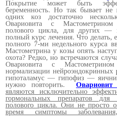
Покрытие может быть эффек
беременность. Но так бывает не 
одних коз достаточно нескол
Овариовита с Мастометрином
полового цикла, для других — 
полный курс лечения. Что делать, 
полного 7-ми недельного курса в
Мастометрина у козы опять насту
охота? Редко, но встречаются случ
Овариовита с Мастометрином
нормализации нейроэндокринных р
гипоталамус — гипофиз — яични
нужно повторить.
Овариовит
являются исключительно эффекти
гормональных препаратов для л
полового цикла. Они не просто о
время симптомы заболевани