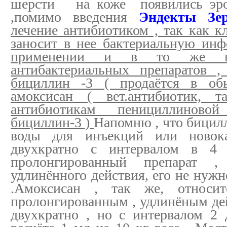
шерсти на коже появились эроз
,помимо введения
Эндекты Зе
лечение антибиотиком , так как к
заносит в нее бактериальную ин
применении и в то же вр
антибактериальных препаратов ,
бициллин -3 ( продаётся в об
амоксисан ( вет.антибиотик, 
антибиотикам пенициллинов
бициллин-3 )
Напомню , что бицилл
воды для инъекций или новок
двухкратно с интервалом в 4
пролонгированный препарат ,
удлинённого действия, его не нужн
.Амоксисан , так же, относи
пролонгированным , удлинёным дей
двухкратно , но с интервалом 2 