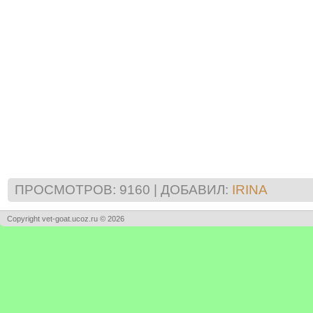
ПРОСМОТРОВ
:
9160
|
ДОБАВИЛ
:
IRINA
Copyright vet-goat.ucoz.ru © 2026