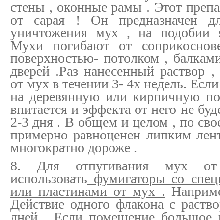
стены , оконные рамы . Этот препа
от сарая ! Он предназначен дл
уничтожения мух , на подобии 
Мухи погибают от соприкоснове
поверхностью- потолком , балками
дверей .Раз нанесенный раствор 
от мух в течении 3- 4х недель. Если
на деревянную или кирпичную по
впитается и эффекта от него не буд
2-3 дня . В общем и целом , по св
примерно равноценен липким лент
многократно дороже .
8. Для отпугивания мух от
использовать
фумигаторы со спец
или пластинами от мух .
Наприме
Действие одного флакона с раство
дней . Если помещение большое 