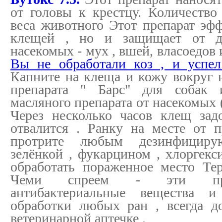
от головы к крестцу. Количество 
веса животного Этот препарат эфф
клещей , но и защищает от д
насекомых - мух , вшей, власоедов 
Вы не обработали коз , и успел
Капните на клеща и кожу вокруг н
препарата " Барс" для собак 
масляного препарата от насекомых ( 
Через несколько часов клещ зад
отвалится . Ранку на месте от 
протрите любым дезинфицир
зелёнкой , фукарцином , хлоргекс
обработать пораженное место Те
Чеми спреем - эти преп
антибактериальные вещества 
обработки любых ран , всегда 
ветеринарной аптечке .