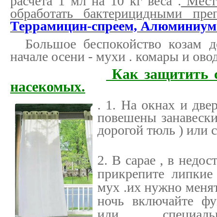
расчёта 1 мл на 10 кг веса .
Место
обработать бактерицидными преп
Террамицин-спреем, Алюминиум
Большое беспокойство козам до
начале осени - мухи . комары и ово
Как защитить 
насекомых.
.
1. На окнах и две
повешены занавески
дорогой тюль ) или с
2. В сарае , в недос
прикрепите липкие
мух .их нужно менят
ночь включайте фу
или специаль