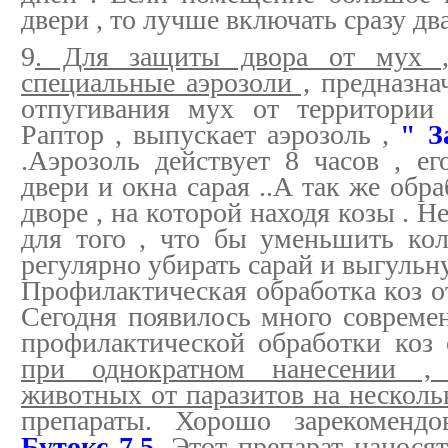
двери , то лучше включать сразу дв
9
. Для защиты двора от мух ,,
специальные аэрозоли ,
предназна
отпугивания мух от территории
Раптор , выпускает аэрозоль ,
" З
.Аэрозоль действует 8 часов , е
двери и окна сарая ..А так же обр
дворе , на которой находя козы . Не
для того , что бы уменьшить ко
регулярно убирать сарай и выгульн
Профилактическая обработка коз 
Сегодня появилось много современ
профилактической обработки коз 
при однократном нанесении ,
животных от паразитов на нескольк
препараты. Хорошо зарекомендо
Бутокс 7.5.
Этот препарат наносят