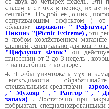
от двух до четырех недель. Эти п
спасение от мух в период их актив
сентябре . Подробнее , о них , по
отпугивающим эффектом ( от
обладают
аэрозоли- " Рефтамид"
Пикник "(Picnic Extreme) ,
эти ре
в любом хозяйственном магазине 
слепней , специально для коз и ов
"Цифлунит Флок"
он действуе
нанесении от 2 до 3 недель , хор
и на пастбище и во дворе .
4. Что-бы уничтожать мух и комар
необходимости . обрабатывайт
специальными средствами
- аэрозо
, " Мухояр " , " Раптор " , " Ди
запаха)
. Достаточно при закр
побрызгать специализированными а