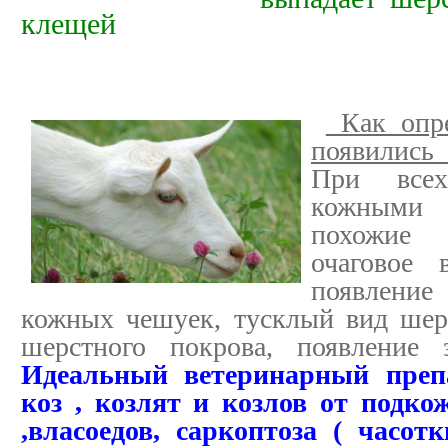
клещей
Как опре
появилис
При всех
кожными 
похожие
очаговое 
появление
кожных чешуек, тусклый вид шер
шерстного покрова, появление 
Идеальный ветеринарный преп
коз , козлят и козлов от подк
,власоедов, саркоптоза ( часо