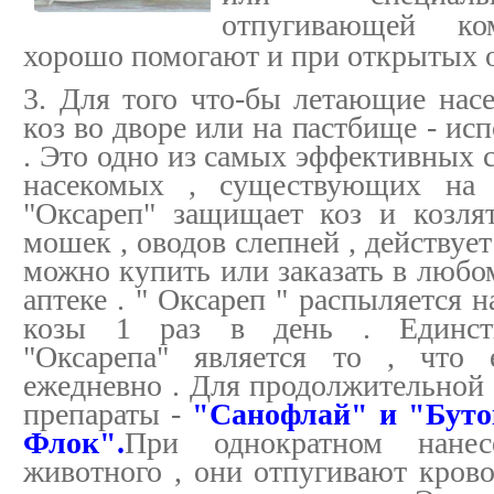
отпугивающей к
хорошо помогают и при открытых о
3. Для того что-бы летающие нас
коз во дворе или на пастбище - ис
. Это одно из самых эффективных 
насекомых , существующих на 
"Оксареп" защищает коз и козля
мошек , оводов слепней , действует 
можно купить или заказать в любом
аптеке . " Оксареп " распыляется 
козы 1 раз в день . Единств
"Оксарепа" является то , что 
ежедневно . Для продолжительной
препараты -
"Санофлай" и "Буток
Флок".
При однократном нане
животного , они отпугивают кров