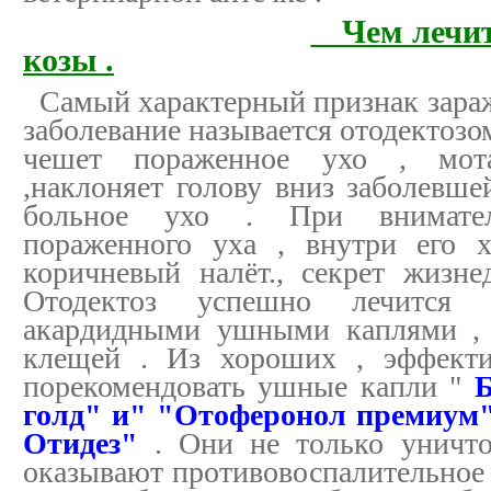
Чем лечит
козы .
Самый характерный признак зара
заболевание называется отодектозом 
чешет пораженное ухо , мота
,наклоняет голову вниз заболевше
больное ухо . При внимател
пораженного уха , внутри его 
коричневый налёт., секрет жизне
Отодектоз успешно лечится
акардидными ушными каплями , 
клещей . Из хороших , эффекти
порекомендовать ушные капли "
Б
голд" и" "Отоферонол премиум"
Отидез"
. Они не только уничт
оказывают противовоспалительное 