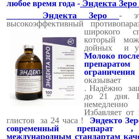
любое время года -
Эндекта Зеро 
Эндекта Зеро
- э
высокоэффективный противопар
широкого с
который мо
дойных и у
Молоко после
препаратом
ограниче
оказывает д
. Надёжно за
до 21 дня.
немедленно
Избавляет от
глистов за 24 часа !
Эндекто Зер
современный препарат , 
международным стандартам каче