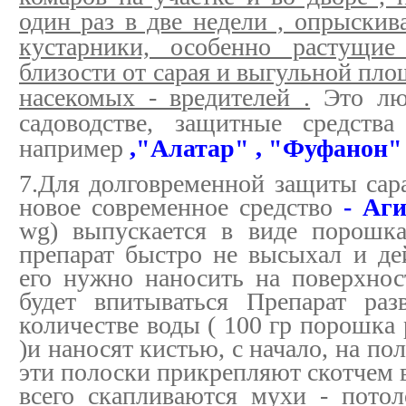
один раз в две недели , опрыскив
кустарники, особенно растущие
близости от сарая и выгульной пло
насекомых - вредителей .
Это люб
садоводстве, защитные средств
например
,"Алатар" , "Фуфанон
7.Для долговременной защиты сара
новое современное средство
- Аг
wg) выпускается в виде порошка
препарат быстро не высыхал и дей
его нужно наносить на поверхнос
будет впитываться Препарат ра
количестве воды ( 100 гр порошка 
)и наносят кистью, с начало, на пол
эти полоски прикрепляют скотчем в
всего скапливаются мухи - потол