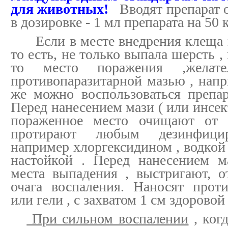
для животных!
Вводят препарат 
в дозировке - 1 мл препарата на 50 
Если в месте внедрения клеща н
то есть, не только выпала шерсть ,
то место поражения ,желате
противопаразитарной мазью , напр
же можно воспользоваться препа
Перед нанесением мази ( или инсек
пораженное место очищают от 
протирают любым дезинфици
например хлоргексидином , водкой
настойкой . Перед нанесением м
места выпадения , выстригают, о
очага воспаления. Наносят прот
или гели , с захватом 1 см здоровой
При сильном воспалении
, ког