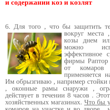
и содержании коз и козлят
6. Для того , что бы защитить т
вокруг места 
козы днем ил
можно исп
эффективное с
фирмы Раптор 
от комаров
применяется н
Им обрызгиваю , например стойки н
, оконные рамы снаружи , огра
действует в течении 8 часов . Это
хозяйственных магазинах.
Что бы 
комаров на участке и во дворе , 